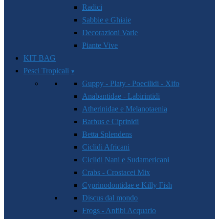
Radici
Sabbie e Ghiaie
Decorazioni Varie
Piante Vive
KIT BAG
Pesci Tropicali
Guppy - Platy - Poecilidi - Xifo
Anabantidae - Labirintidi
Atherinidae e Melanotaenia
Barbus e Ciprinidi
Betta Splendens
Ciclidi Africani
Ciclidi Nani e Sudamericani
Crabs - Crostacei Mix
Cyprinodontidae e Killy Fish
Discus dal mondo
Frogs - Anfibi Acquario