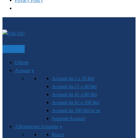
Privacy Policy
Vai
al
contenuto
Offerte
Acquari
Acquari da 1 a 20 litri
Acquari da 21 a 40 litri
Acquari da 41 a 80 litri
Acquari da 81 a 100 litri
Acquari da 100 litri in su
Supporti Acquari
Allestimento Acquario
Rocce