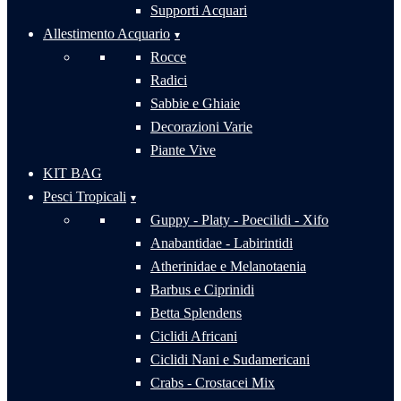
Supporti Acquari
Allestimento Acquario
Rocce
Radici
Sabbie e Ghiaie
Decorazioni Varie
Piante Vive
KIT BAG
Pesci Tropicali
Guppy - Platy - Poecilidi - Xifo
Anabantidae - Labirintidi
Atherinidae e Melanotaenia
Barbus e Ciprinidi
Betta Splendens
Ciclidi Africani
Ciclidi Nani e Sudamericani
Crabs - Crostacei Mix